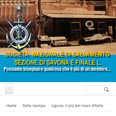
Salta al contenuto principale
Cerca
Form di
ricerca
Home
Dalla stampa
Liguria: il più bel mare d’Italia