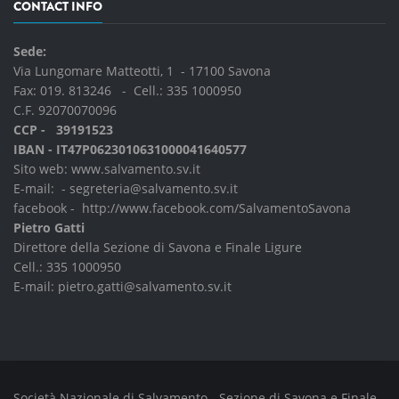
CONTACT INFO
Sede:
Via Lungomare Matteotti, 1 - 17100 Savona
Fax: 019. 813246 - Cell.:
335 1000950
C.F. 92070070096
CCP - 39191523
IBAN - IT47P0623010631000041640577
Sito web:
www.salvamento.sv.it
E-mail: -
segreteria@salvamento.sv.it
facebook -
http://www.facebook.com/SalvamentoSavona
Pietro Gatti
Direttore della Sezione di Savona e Finale Ligure
Cell.:
335 1000950
E-mail:
pietro.gatti@salvamento.sv.it
Società Nazionale di Salvamento - Sezione di Savona e Finale