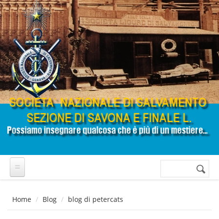
Salta al contenuto principale
Cerca
Form di
ricerca
Home
Blog
blog di petercats