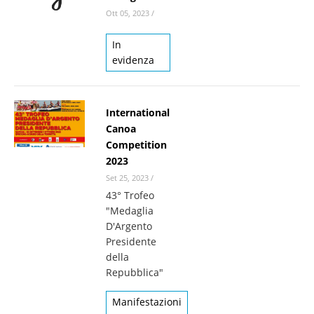
Ott 05, 2023
/
In
evidenza
International
Canoa
Competition
2023
Set 25, 2023
/
43° Trofeo
"Medaglia
D'Argento
Presidente
della
Repubblica"
Manifestazioni