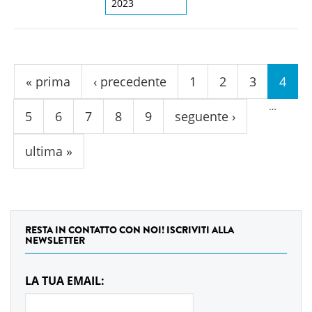
2023
Pagine
« prima
‹ precedente
1
2
3
4
…
5
6
7
8
9
seguente ›
ultima »
RESTA IN CONTATTO CON NOI! ISCRIVITI ALLA
NEWSLETTER
LA TUA EMAIL: