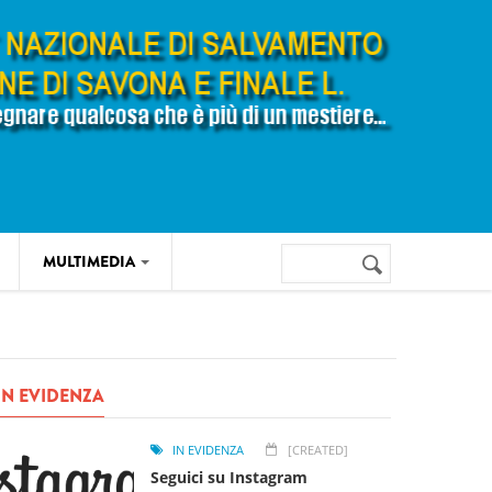
Cerca
MULTIMEDIA
Form di
ricerca
IN EVIDENZA
IN EVIDENZA
[CREATED]
Seguici su Instagram