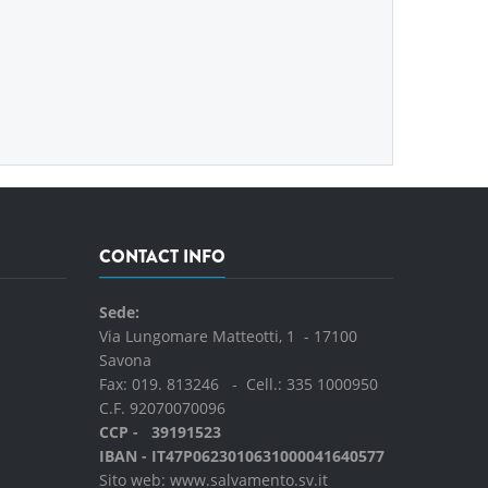
CONTACT INFO
Sede:
Via Lungomare Matteotti, 1 - 17100
Savona
Fax: 019. 813246 - Cell.:
335 1000950
C.F. 92070070096
CCP - 39191523
IBAN - IT47P0623010631000041640577
Sito web:
www.salvamento.sv.it