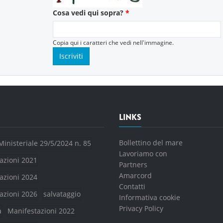
Cosa vedi qui sopra?
*
Copia qui i caratteri che vedi nell'immagine.
LINKS
Bollettino del mare
Ministeriale 29/5/2024 n. 85
Lavoriamo con
azioni 2021
Partners
Amarcord
azioni 2024
Contatti
azioni 2026
salvataggio
Informativa cookie
Privacy Policy
a
Manifestazioni 2022