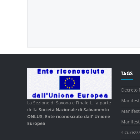
TAGS
Decreto 
Manifest
La Sezione di Savona e Finale L. fa parte
della
Società Nazionale di Salvamento
Manifest
ONLUS, Ente riconosciuto dall' Unione
Manifest
Europea
sicurezz