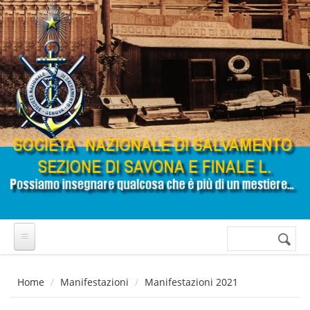
Salta al contenuto principale
Cerca
Form di
ricerca
Home
Manifestazioni
Manifestazioni 2021