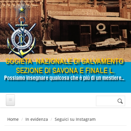
Salta al contenuto principale
Cerca
Form di
ricerca
Home
In evidenza
Seguici su Instagram