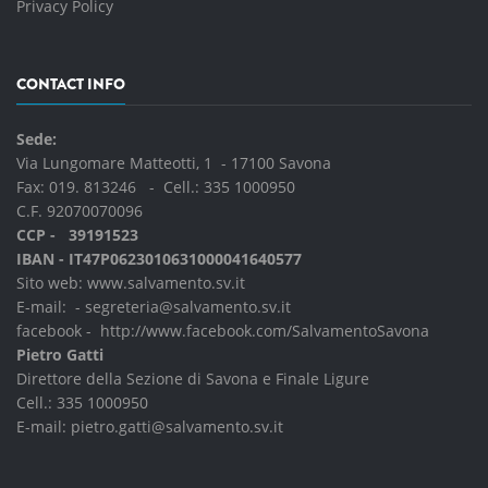
Privacy Policy
CONTACT INFO
Sede:
Via Lungomare Matteotti, 1 - 17100 Savona
Fax: 019. 813246 - Cell.:
335 1000950
C.F. 92070070096
CCP - 39191523
IBAN - IT47P0623010631000041640577
Sito web:
www.salvamento.sv.it
E-mail: -
segreteria@salvamento.sv.it
facebook -
http://www.facebook.com/SalvamentoSavona
Pietro Gatti
Direttore della Sezione di Savona e Finale Ligure
Cell.:
335 1000950
E-mail:
pietro.gatti@salvamento.sv.it