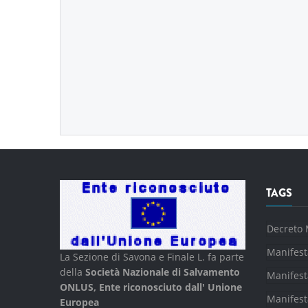
TAGS
Decreto 
Manifest
La Sezione di Savona e Finale L. fa parte
della
Società Nazionale di Salvamento
Manifest
ONLUS, Ente riconosciuto dall' Unione
Manifest
Europea