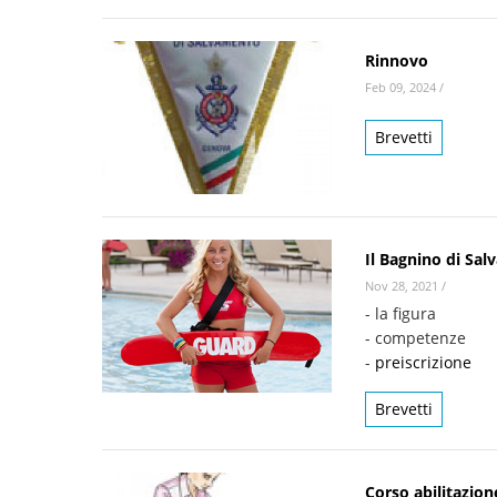
Rinnovo
Feb 09, 2024
/
Brevetti
Il Bagnino di Sal
Nov 28, 2021
/
- la figura
- competenze
-
preiscrizione
Brevetti
Corso abilitazio