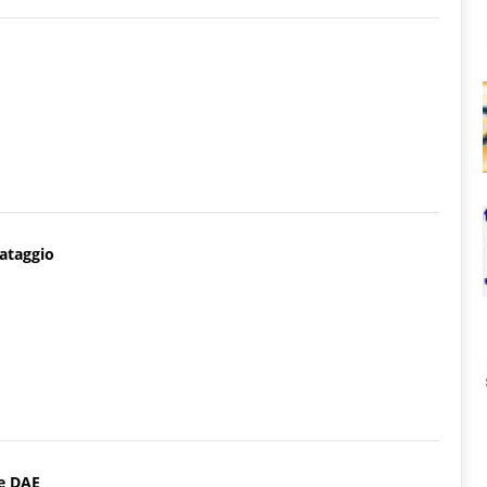
vataggio
ne DAE