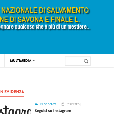
Cerca
MULTIMEDIA
Form di
ricerca
IN EVIDENZA
IN EVIDENZA
[CREATED]
Seguici su Instagram