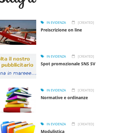
IN EVIDENZA
[CREATED]
Preiscrizione on line
IN EVIDENZA
[CREATED]
Spot promozionale SNS SV
IN EVIDENZA
[CREATED]
Normative e ordinanze
IN EVIDENZA
[CREATED]
Modulistica