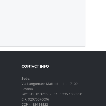
CONTACT INFO
Sede:
Via Lungomare Matteotti, 1 - 17100
Savona
Fax: 019. 813246 - Cell.:
335 1000950
C.F. 92070070096
CCP - 39191523