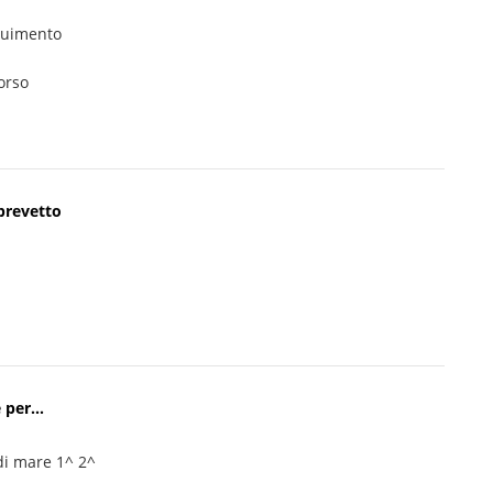
guimento
orso
brevetto
 per...
 di mare 1^ 2^