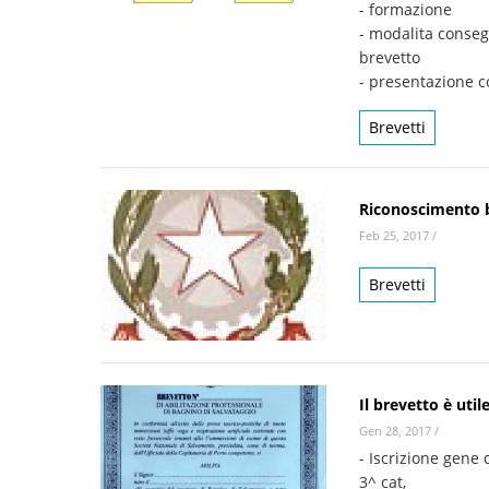
- formazione
- modalita conse
brevetto
- presentazione c
Brevetti
Riconoscimento 
Feb 25, 2017
/
Brevetti
Il brevetto è utile
Gen 28, 2017
/
- Iscrizione gene
3^ cat,