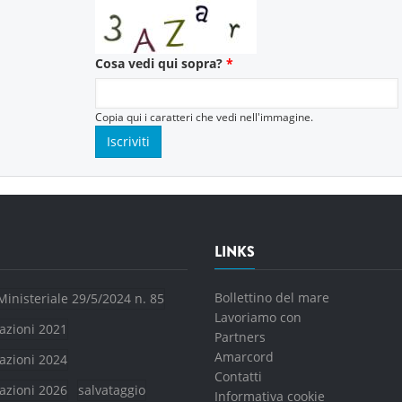
Cosa vedi qui sopra?
*
Copia qui i caratteri che vedi nell'immagine.
LINKS
Bollettino del mare
Ministeriale 29/5/2024 n. 85
Lavoriamo con
azioni 2021
Partners
Amarcord
azioni 2024
Contatti
azioni 2026
salvataggio
Informativa cookie