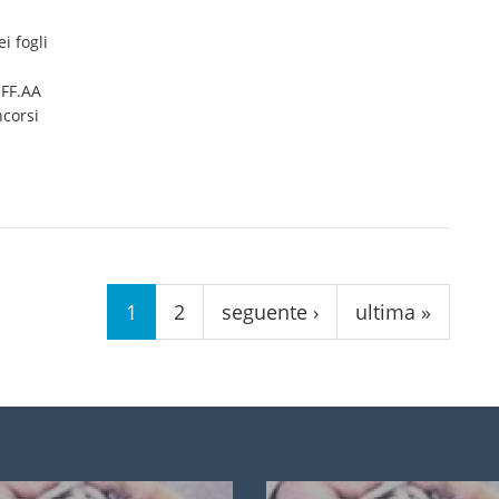
ei fogli
i
 FF.AA
ncorsi
1
2
seguente ›
ultima »