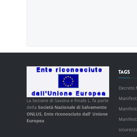
TAGS
Decreto 
Manifest
La Sezione di Savona e Finale L. fa parte
della
Società Nazionale di Salvamento
Manifest
ONLUS, Ente riconosciuto dall' Unione
Manifest
Europea
sicurezz