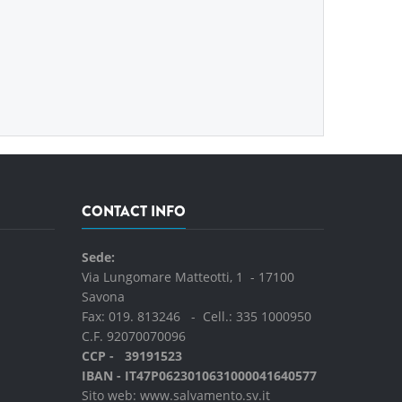
CONTACT INFO
Sede:
Via Lungomare Matteotti, 1 - 17100
Savona
Fax: 019. 813246 - Cell.:
335 1000950
C.F. 92070070096
CCP - 39191523
IBAN - IT47P0623010631000041640577
Sito web:
www.salvamento.sv.it