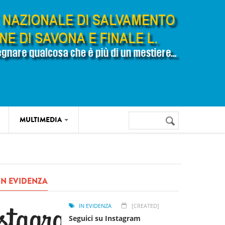
Cerca
MULTIMEDIA
Form di
ricerca
IN EVIDENZA
IN EVIDENZA
[CREATED]
Seguici su Instagram