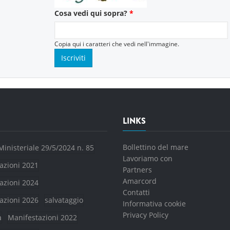
Cosa vedi qui sopra?
*
Copia qui i caratteri che vedi nell'immagine.
LINKS
Bollettino del mare
Ministeriale 29/5/2024 n. 85
Lavoriamo con
azioni 2021
Partners
Amarcord
azioni 2024
Contatti
azioni 2026
salvataggio
Informativa cookie
Privacy Policy
a
Manifestazioni 2022