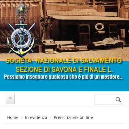
Salta al contenuto principale
Cerca
Form di
ricerca
Home
In evidenza
Preiscrizione on line