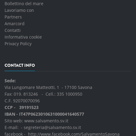
Bollettino del mare
Lavoriamo con
Partners
Amarcord
Contatti
Informativa cookie
Privacy Policy
CONTACT INFO
Sede:
Via Lungomare Matteotti, 1 - 17100 Savona
Fax: 019. 813246 - Cell.:
335 1000950
C.F. 92070070096
CCP - 39191523
IBAN - IT47P0623010631000041640577
Sito web:
www.salvamento.sv.it
E-mail: -
segreteria@salvamento.sv.it
facebook -
http://www.facebook.com/SalvamentoSavona