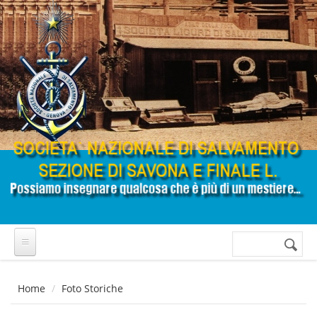
Salta al contenuto principale
Cerca
Form di
ricerca
Home
Foto Storiche