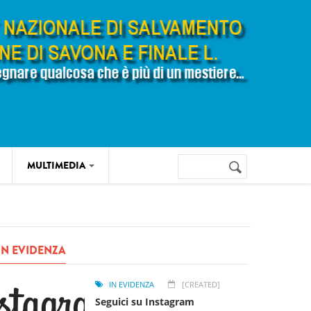
Cerca
MULTIMEDIA
Form di
ricerca
IN EVIDENZA
IN EVIDENZA
[CREATED]
Seguici su Instagram