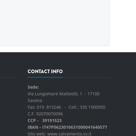
CONTACT INFO
Sede:
Via Lungomare Matteotti, 1 - 17100
Savona
Fax: 019. 813246 - Cell.:
335 1000950
C.F. 92070070096
CCP - 39191523
IBAN - IT47P0623010631000041640577
Sito web:
www.salvamento.sv.it