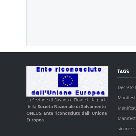
TAGS
Decreto 
Manifest
La Sezione di Savona e Finale L. fa parte
della
Società Nazionale di Salvamento
Manifest
ONLUS, Ente riconosciuto dall' Unione
Manifest
Europea
sicurezz