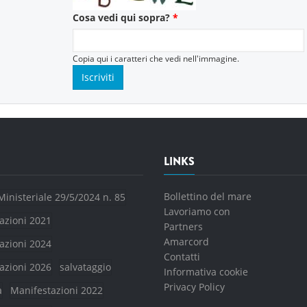
Cosa vedi qui sopra?
*
Copia qui i caratteri che vedi nell'immagine.
LINKS
Bollettino del mare
Ministeriale 29/5/2024 n. 85
Lavoriamo con
azioni 2021
Partners
Amarcord
azioni 2024
Contatti
azioni 2026
salvataggio
Informativa cookie
Privacy Policy
a
Manifestazioni 2022