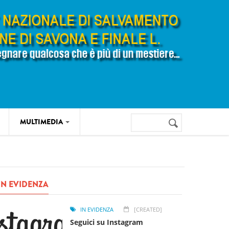
Cerca
MULTIMEDIA
Form di
ricerca
IN EVIDENZA
IN EVIDENZA
[CREATED]
Seguici su Instagram