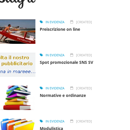
IN EVIDENZA
[CREATED]
Preiscrizione on line
IN EVIDENZA
[CREATED]
Spot promozionale SNS SV
IN EVIDENZA
[CREATED]
Normative e ordinanze
IN EVIDENZA
[CREATED]
Modulistica